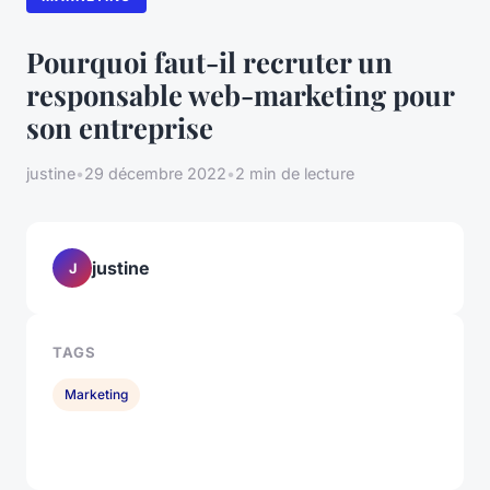
Pourquoi faut-il recruter un
responsable web-marketing pour
son entreprise
justine
•
29 décembre 2022
•
2 min de lecture
justine
J
TAGS
Marketing