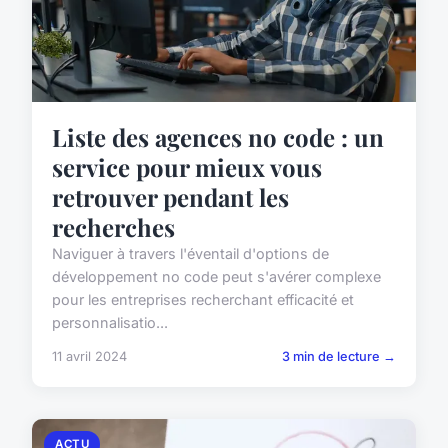
Liste des agences no code : un
service pour mieux vous
retrouver pendant les
recherches
Naviguer à travers l'éventail d'options de
développement no code peut s'avérer complexe
pour les entreprises recherchant efficacité et
personnalisatio...
11 avril 2024
3 min de lecture →
ACTU